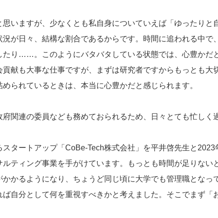
と思いますが、少なくとも私自身についていえば「ゆったりと
状況が日々、結構な割合であるからです。時間に追われる中で
したり……。このようにバタバタしている状態では、心豊かだ
会貢献も大事な仕事ですが、まずは研究者ですからもっとも大
詰められているときは、本当に心豊かだと感じられます。
政府関連の委員なども務めておられるため、日々とても忙しく
タートアップ「CoBe-Tech株式会社」を平井啓先生と20
サルティング事業を手がけています。もっとも時間が足りない
がかかるようになり、ちょうど同じ頃に大学でも管理職となっ
れば自分として何を重視すべきかと考えました。そこでまず「