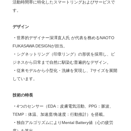
活動時間帯に特化したスマートリングおよびサービスで
す。
デザイン
・
世界的デザイナー深澤直人氏 が代表を務めるNAOTO
FUKASAWA DESIGNが担当。
・
シグネットリング（印章リング）の形状を採用し、ビ
ジネスから日常まで自然に馴染む普遍的なデザイン。
・
従来モデルから小型化・洗練を実現し、7サイズを展開
しています。
技術の特長
・
4つのセンサー（EDA：皮膚電気活動、PPG：脈波、
TEMP：体温、加速度/角速度：行動推計）を搭載。
・
独自アルゴリズムによりMental Battery値（心の疲労
度）を算出。