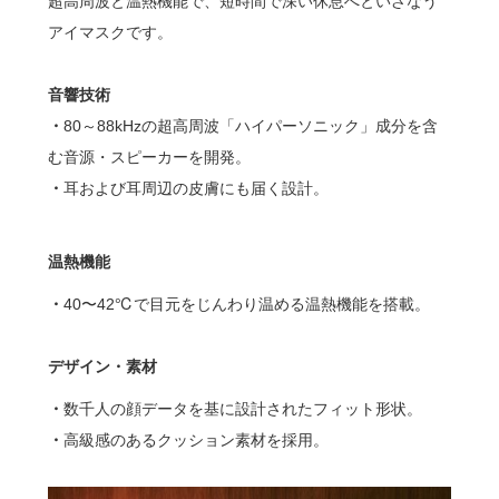
超高周波と温熱機能で、短時間で深い休息へといざなう
アイマスクです。
音響技術
・
80～88kHzの超高周波「ハイパーソニック」成分を含
む音源・スピーカーを開発。
・
耳および耳周辺の皮膚にも届く設計。
温熱機能
・
40〜42℃で目元をじんわり温める温熱機能を搭載。
デザイン・素材
・
数千人の顔データを基に設計されたフィット形状。
・
高級感のあるクッション素材を採用。